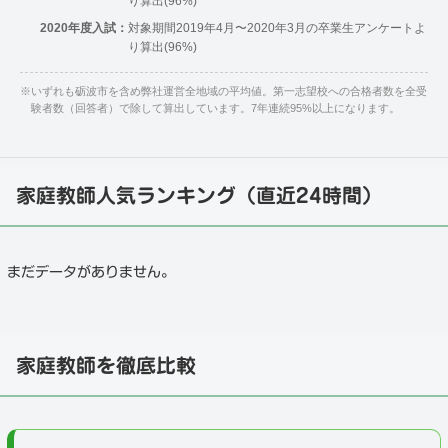
り算出(96%)
2020年度入試：
対象期間2019年4月〜2020年3月の卒業生アンケートよ
り算出(96%)
※
いずれも砺波市を含め弊社運営全地域の平均値。第一志望校への合格者数を全受
験者数（回答者）で除して算出しています。7年連続95%以上になります。
家庭教師人気ランキング（直近24時間）
まだデータがありません。
家庭教師を徹底比較