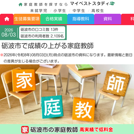
マイベストスタディ
家庭教師を探すなら
未就学児
小学生
中学生
高校生
生徒募集要項
合格実績
指導教科
資料
砺波市の口コミ数 13件
2026
08/03
砺波市の利用者数 2,109名
砺波市で成績の上がる家庭教師
※
2026年(令和8年)08月03日(月)
時点の砺波市の資料になります。最新情報と数日
の差異が生じる場合がございます。
砺波市の家庭教師
高実績で低料金