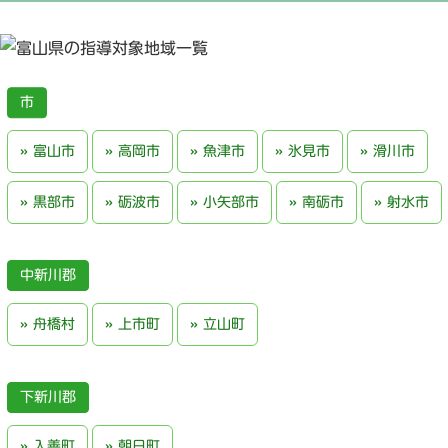
富山市
高岡市
魚津市
氷見市
滑川市
黒部市
砺波市
小矢部市
南砺市
射水市
中新川郡
舟橋村
上市町
立山町
下新川郡
入善町
朝日町