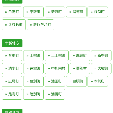
日高町
平取町
新冠町
浦河町
様似町
えりも町
新ひだか町
十勝地方
音更町
士幌町
上士幌町
鹿追町
新得町
清水町
芽室町
中札内村
更別村
大樹町
広尾町
幕別町
池田町
豊頃町
本別町
足寄町
陸別町
浦幌町
釧路地方