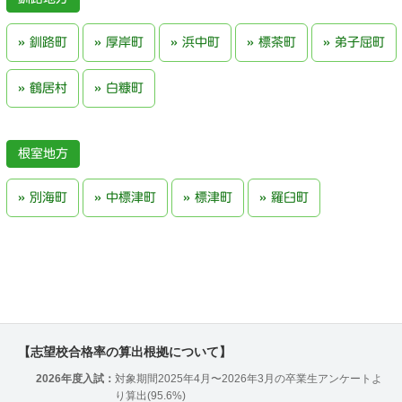
釧路町
厚岸町
浜中町
標茶町
弟子屈町
鶴居村
白糠町
根室地方
別海町
中標津町
標津町
羅臼町
【志望校合格率の算出根拠について】
2026年度入試：
対象期間2025年4月〜2026年3月の卒業生アンケートよ
り算出(95.6%)