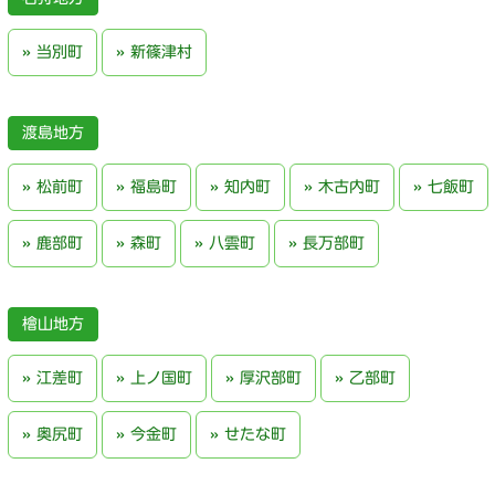
当別町
新篠津村
渡島地方
松前町
福島町
知内町
木古内町
七飯町
鹿部町
森町
八雲町
長万部町
檜山地方
江差町
上ノ国町
厚沢部町
乙部町
奥尻町
今金町
せたな町