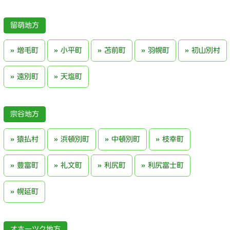
留萌地方
増毛町
小平町
苫前町
羽幌町
初山別村
遠別町
天塩町
宗谷地方
猿払村
浜頓別町
中頓別町
枝幸町
豊富町
礼文町
利尻町
利尻富士町
幌延町
オホーツク地方