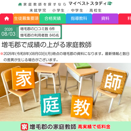
マイベストスタディ
家庭教師を探すなら
未就学児
小学生
中学生
高校生
生徒募集要項
合格実績
指導教科
資料
増毛郡の口コミ数 6件
2026
08/03
増毛郡の利用者数 845名
増毛郡で成績の上がる家庭教師
※
2026年(令和8年)08月03日(月)
時点の増毛郡の資料になります。最新情報と数日
の差異が生じる場合がございます。
増毛郡の家庭教師
高実績で低料金