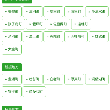
美幌町
津別町
斜里町
清里町
小清水町
訓子府町
置戸町
佐呂間町
遠軽町
湧別町
滝上町
興部町
西興部村
雄武町
大空町
胆振地方
豊浦町
壮瞥町
白老町
厚真町
洞爺湖町
安平町
むかわ町
日高地方