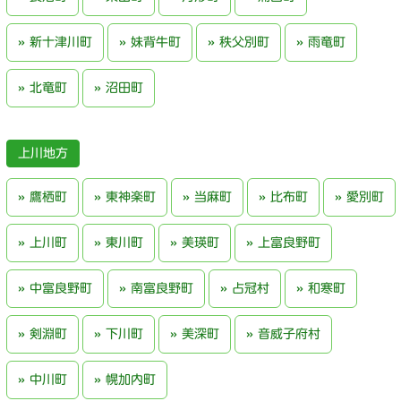
新十津川町
妹背牛町
秩父別町
雨竜町
北竜町
沼田町
上川地方
鷹栖町
東神楽町
当麻町
比布町
愛別町
上川町
東川町
美瑛町
上富良野町
中富良野町
南富良野町
占冠村
和寒町
剣淵町
下川町
美深町
音威子府村
中川町
幌加内町