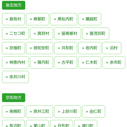
後志地方
島牧村
寿都町
黒松内町
蘭越町
ニセコ町
真狩村
留寿都村
喜茂別町
京極町
倶知安町
共和町
岩内町
泊村
神恵内村
積丹町
古平町
仁木町
余市町
赤井川村
空知地方
南幌町
奈井江町
上砂川町
由仁町
長沼町
栗山町
月形町
浦臼町