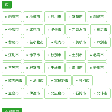
函館市
小樽市
旭川市
室蘭市
釧路市
帯広市
北見市
夕張市
岩見沢市
網走市
留萌市
苫小牧市
稚内市
美唄市
芦別市
江別市
赤平市
紋別市
士別市
名寄市
三笠市
根室市
千歳市
滝川市
砂川市
歌志内市
深川市
富良野市
登別市
恵庭市
伊達市
北広島市
石狩市
北斗市
石狩地方