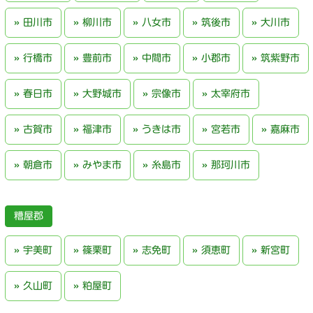
田川市
柳川市
八女市
筑後市
大川市
行橋市
豊前市
中間市
小郡市
筑紫野市
春日市
大野城市
宗像市
太宰府市
古賀市
福津市
うきは市
宮若市
嘉麻市
朝倉市
みやま市
糸島市
那珂川市
糟屋郡
宇美町
篠栗町
志免町
須恵町
新宮町
久山町
粕屋町