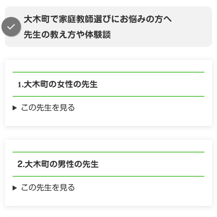
さんの可能性を信じているからこそ感じる大切なサイ
強く伴走させていただきます。まずは今の不安な胸の
情報センターの静かな空間で、まずは好きな図鑑や漫
大木町で家庭教師選びにお悩みの方へ
ンです。塾のような集団のペースに合わせるのではな
内を詳しく伺いながら、娘さんが前向きに、かつ着実
画を開いてみるだけでも、活字や文字に触れる良いき
先生の教え方や体験談
く、第三者である講師がお子さんの良き伴走者とな
に力をつけていける最善の道を一緒に探していきまし
っかけになるかもしれませんね。焦ってお子さんを追
り、無理のない範囲で「的を射た勉強法」を身につけ
ょう。ご相談ありがとうございました。
い詰める必要はまったくありません。今月一度立ち止
ていけるようサポートいたします。まずは今の不安を
まれたことは、息子さんに本当に合った学び方を見つ
一つずつ整理し、お子さんが自信を持てるきっかけを
けるための、とても前向きなチャンスです。お父さま
大木町の
女性の
先生
一緒に探していければ幸いです。ご相談ありがとうご
もお一人で抱え込まずに、肩の力を抜いて、いつでも
ざいました。
私たちを頼ってくださいね。ご相談ありがとうござい
この先生を見る
ました。
大木町の
男性の
先生
この先生を見る