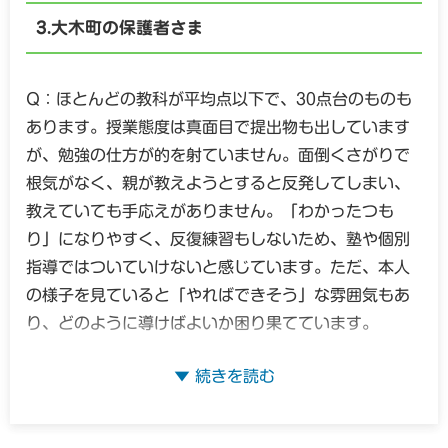
れたからこそ、今の「基礎が全く理解できていない現
るんですね。こうした勉強嫌いになってしまったお子
大木町の保護者さま
実」に、どう手を差し伸べればよいか途方に暮れてし
さまたちも、周りの目を気にせず、自分の「分からな
まいますよね。
い」の根本まで一緒に優しく戻ってあげることで、驚
Q：ほとんどの教科が平均点以下で、30点台のものも
くほど素直に「分かった！」という笑顔と自信を取り
あります。授業態度は真面目で提出物も出しています
文部科学省の学習指導要領においても、個々の理解度
戻していきました。
が、勉強の仕方が的を射ていません。面倒くさがりで
に応じた「個別最適な学び」の重要性が説かれていま
根気がなく、親が教えようとすると反発してしまい、
すが、今の娘さんにとって必要なのは、集団の中での
文部科学省の小学校学習指導要領でも、高学年におけ
教えていても手応えがありません。「わかったつも
「通塾という安心感」ではなく、自分の分からない場
る「個に応じた指導」や「つまずきに応じた丁寧な学
り」になりやすく、反復練習もしないため、塾や個別
所まで勇気を持って戻る「一対一の対話」かもしれま
び直し」の重要性が強く示されています。小学5年生の
指導ではついていけないと感じています。ただ、本人
せん。点数が伸び悩んでいるのは、やる気の問題だけ
学習内容は、これから進学する大木中学校での勉強に
の様子を見ていると「やればできそう」な雰囲気もあ
ではなく、今の学習内容が娘さんの理解している土台
も直結する大切な土台となりますが、今ならまだいく
り、どのように導けばよいか困り果てています。
とかけ離れすぎていて、何をしていいかパニックに近
らでも巻き返せますよ。そこで、今日からお家で実践
い状態になっている可能性もあります。机に向かって
できる具体的な工夫として、思い切って「小学3年生や
A：ご相談ありがとうございます。お子さんのために
いても手が動かないのは、サボっているのではなく
4年生の、お子さんが確実に『これならできる！』と思
一生懸命向き合ってこられたからこそ、手応えのなさ
「どう動かしていいか本気で分からない」というSOS
える極めて簡単な単元まで戻って、1日3問だけ解く」
に「ギブアップ」と言いたくなるほどお疲れになられ
のサインであることも多いのです。
ことから始めてみてください。