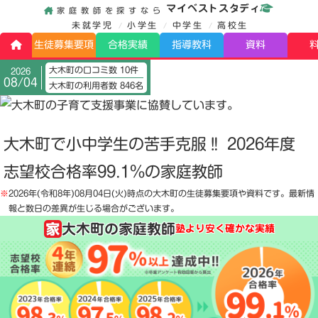
マイベストスタディ
家庭教師を探すなら
未就学児
小学生
中学生
高校生
生徒募集要項
合格実績
指導教科
資料
大木町の口コミ数 10件
2026
08/04
大木町の利用者数 846名
大木町で小中学生の苦手克服‼️ 2026年度
志望校合格率99.1%の家庭教師
※
2026年(令和8年)08月04日(火)
時点の大木町の生徒募集要項や資料です。最新情
報と数日の差異が生じる場合がございます。
大木町の家庭教師
塾より安く確かな実績