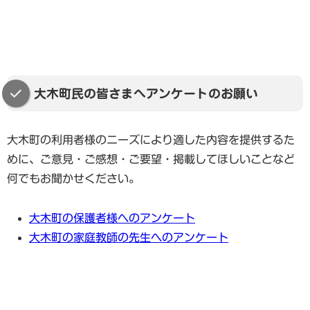
ていること、本当によくわかります。親御さんが教え
るとどうしても感情が入ってしまいますし、良かれと
私たちは、いきなり難しい入試問題を解かせるのでは
「もう5年生なのに昔のドリルなんて……」と思われる
思って伝えた言葉が反発を招いてしまうのは、多くの
なく、まずは「読める・書ける」という実感を持てる
かもしれませんが、大切なのは「全問正解できた！」
ご家庭が直面する非常に難しい問題です。
基礎の基礎からスモールステップで進めていきます。
という小さな成功体験です。3問すべてに丸がつけば、
家庭教師という第三者が自宅というプライベートな空
勉強嫌いだったお子さんでも「僕だってやればできる
大木町民の皆さまへアンケートのお願い
「真面目に取り組んでいるのに結果に結びつかない」
間で向き合うことで、塾のような「居心地の良さ」を
んだ」と脳が快感を覚え、次のステップへ進む心のエ
という状況は、お子さん自身もどこかで「自分なりに
維持しつつも、自分の弱点から逃げずに取り組むため
ネルギーが湧いてきます。お父さまにたくさん褒めて
大木町の利用者様のニーズにより適した内容を提供するた
頑張っているのに、なぜ？」と、出口の見えないもど
の「正しい勉強のやり方」をマンツーマンで定着させ
もらえることが、男の子にとっては一番の特効薬にな
めに、ご意見・ご感想・ご要望・掲載してほしいことなど
かしさを感じているかもしれません。私たちは、まず
ることができます。時間配分が苦手な特性について
りますよ。
何でもお聞かせください。
はお子さんの「情報の捉え方のクセ」を見極めること
も、タイマーを活用したり、短いスパンで達成感を積
から始めます。一方的に教えるのではなく、お子さん
み重ねたりする具体的な工夫を提案し、少しずつ「机
たとえば、お休みの日に「道の駅おおき」で美味しい
大木町の保護者様へのアンケート
の口から「なぜこうなるのか」を説明してもらうこと
に向かっているだけの時間」を「意味のある学習時
ものを一緒に食べながらリフレッシュしたり、「クリ
大木町の家庭教師の先生へのアンケート
で、「わかったつもり」を一つずつ丁寧に取り除き、
間」へと変えていくお手伝いをいたします。
ークの里石丸山公園」ののどかな風景の中で体を動か
本質的な理解へと繋げていきます。
して気分転換をしたりするような、お父さまと過ごす
環境を変えることは勇気がいりますが、娘さんの「分
何気ない時間が、お子さんの心のガソリンになること
「やればできそう」という保護者さまの直感は、お子
かりたい」という小さな芽を見逃さず、私たちが粘り
もあります。勉強に息詰まったときは、大木町図書・