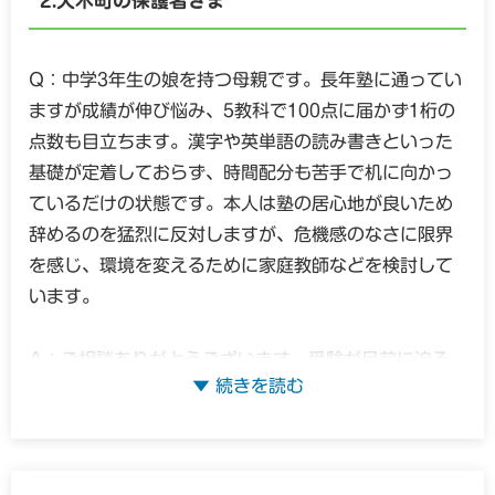
大木町の保護者さま
い」と焦るお気持ちになるのも当然のことだと思いま
す。これまで息子さんのためにと一生懸命に公文のサ
Q：中学3年生の娘を持つ母親です。長年塾に通ってい
ポートをされたり、環境を整えようと心を砕いてこら
ますが成績が伸び悩み、5教科で100点に届かず1桁の
れたお父さまの深い愛情が、お言葉の端々からとても
点数も目立ちます。漢字や英単語の読み書きといった
温かく伝わってきました。
基礎が定着しておらず、時間配分も苦手で机に向かっ
ているだけの状態です。本人は塾の居心地が良いため
私たちのところにも、同じように「公文や塾のプリン
辞めるのを猛烈に反対しますが、危機感のなさに限界
ト学習がプレッシャーになって辞めてしまった」「高
を感じ、環境を変えるために家庭教師などを検討して
学年になって急に内容が難しくなり、机に向かうこと
います。
すら嫌がるようになった」という男の子のご相談が、
これまで数多く寄せられてきました。公文を辞めたこ
A：ご相談ありがとうございます。受験が目前に迫る
とは、決してお子さんの根気がないからではありませ
中、塾へ楽しく通っているのにお子さんの実力が一向
ん。公文の反復練習は素晴らしいものですが、一度学
に伴わない状況を目の当たりにし、お母さまが強い危
校の授業でつまずいてしまうと、一人でどんどん解き
機感と焦りを感じていらっしゃるお気持ち、痛いほど
進めるスタイルの学習が、かえって「できない自分」
伝わってまいります。これまでは温かく見守ってこら
を突きつけられるようで苦しくなってしまうことがあ