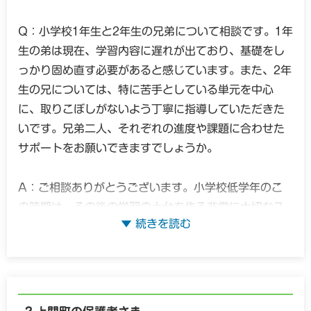
Q：小学校1年生と2年生の兄弟について相談です。1年
生の弟は現在、学習内容に遅れが出ており、基礎をし
っかり固め直す必要があると感じています。また、2年
生の兄については、特に苦手としている単元を中心
に、取りこぼしがないよう丁寧に指導していただきた
いです。兄弟二人、それぞれの進度や課題に合わせた
サポートをお願いできますでしょうか。
A：ご相談ありがとうございます。小学校低学年のこ
の時期は、その後の学習の土台を作る非常に大切なス
テップですね。1年生での「読み・書き・計算」のつま
ずきや、2年生で増える苦手分野など、お母さまが「今
のうちに何とかしてあげたい」と願うお気持ち、本当
によく分かります。