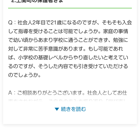
上関町の保護者さま
低学年のお子さんの場合、文部科学省の学習指導要領
でも「学ぶ楽しさを知ること」が何より重視されてい
Q：社会人2年目で21歳になるのですが、そもそも入会
ます。1年生の弟さんには、焦らずに「わかった！」と
して指導を受けることは可能でしょうか。家庭の事情
いう成功体験を一つひとつ積み重ね、勉強への苦手意
で幼い頃からあまり学校に通うことができず、勉強に
識を植え付けないような寄り添いが必要です。また、2
対して非常に苦手意識があります。もし可能であれ
年生のお兄さんには、つまずきの原因となっている一
ば、小学校の基礎レベルからやり直したいと考えてい
歩手前の単元まで戻り、苦手を自信に変えるための
るのですが、そうした内容でも引き受けていただける
「具体的な解き方のコツ」を伝えていくことが近道に
のでしょうか。
なりますよ。私たちの元でも、最初は机に向かうのが
苦手だった兄弟が、お互いの頑張りに刺激を受けなが
A：ご相談ありがとうございます。社会人としてお仕
ら楽しく学習習慣を身につけていった例がたくさんあ
事をされながら、ご自身の歩みを振り返り「学び直し
ります。
たい」という真っ直ぐな意欲を持たれたこと、心から
敬意を表します。まずは一番のご不安である入会につ
上関町にお住まいとのことですが、山口県では地域の
いてですが、21歳の社会人の方でも、もちろんご入会
子育て支援を大切にする文化が根付いていますね。私
いただけます。私たちの活動は、年齢を問わず「学び
たちもその思いに共感し、自治体の子育て支援事業に