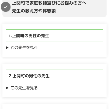
上関町で家庭教師選びにお悩みの方へ
しれませんが、それは決して恥ずかしいことではな
先生の教え方や体験談
く、素晴らしい自己投資です。あなたが日々の生活や
お仕事と両立しながら、無理なく、そして楽しみなが
ら学んでいけるようなカリキュラムを一緒に考えてま
いりましょう。新たな一歩を踏み出そうとするあなた
上関町の
男性の
先生
に寄り添い、精一杯のお手伝いをさせていただきま
す。ご相談ありがとうございました。
この先生を見る
上関町の
男性の
先生
この先生を見る