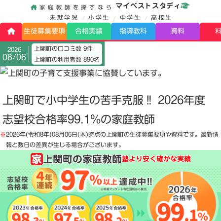
マイベストスタディ
家庭教師を探すなら
未就学児
小学生
中学生
高校生
生徒募集要項
合格実績
指導教科
資料
上関町の口コミ数 9件
2026
08/06
上関町の利用者数 890名
上関町で小中学生の苦手克服‼️ 2026年度
志望校合格率99.1%の家庭教師
※
2026年(令和8年)08月06日(木)
時点の上関町の生徒募集要項や資料です。最新情
報と数日の差異が生じる場合がございます。
上関町の家庭教師
塾より安く確かな実績