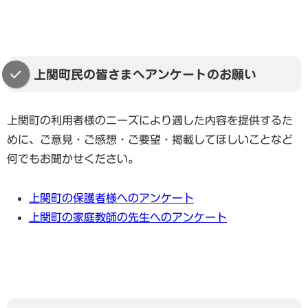
たい」というお気持ちがあるすべての方を応援したい
協賛しております。今回のようにご兄弟で一緒に指導
という想いから始まっておりますので、どうぞご安心
を受けていただく場合は、「同時指導割引」を適用す
ください。
ることが可能です。お一人分の指導料にプラス100円
（30分あたり）という、ご家庭への負担を抑えた形
上関町民の皆さまへアンケートのお願い
学習のレベルについても、小学校の基礎からスタート
で、二人それぞれの課題に責任を持って向き合う体制
することは全く問題ありません。むしろ、今のあなた
を整えさせていただきます。
上関町の利用者様のニーズにより適した内容を提供するた
にとって一番必要な場所まで遡って、土台をしっかり
めに、ご意見・ご感想・ご要望・掲載してほしいことなど
と固め直すことこそが、これからの自信に繋がる最善
指導の時間についても、低学年のお子さんの集中力に
何でもお聞かせください。
の道だと私たちは考えます。一対一の指導ですので、
合わせて、ポイントを絞った効率的な進め方を工夫い
周りの目を気にすることなく、ご自身のペースで一つ
たします。一対一（同時指導の場合は一対二）で、お
上関町の保護者様へのアンケート
ひとつ「わかった！」を確認しながら進めていくこと
兄ちゃんと弟さんそれぞれの歩幅に合わせた温かい伴
上関町の家庭教師の先生へのアンケート
ができます。これまで環境の影響で触れることができ
走を私たちが主体となってお届けしますので、お母さ
なかった知識を、丁寧に取り戻していくプロセスを誠
まもどうぞ安心してお任せください。まずは、お二人
実にサポートさせていただきます。
が「勉強って楽しい！」と思えるようなきっかけを、
私たちと一緒に作っていきましょう。ご相談ありがと
大人になってからの学び直しは、勇気がいることかも
うございました。