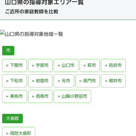
山口県の指導対象エリア一覧
ご近所の家庭教師を比較
下関市
宇部市
山口市
萩市
防府市
下松市
岩国市
光市
長門市
柳井市
美祢市
周南市
山陽小野田市
大島郡
周防大島町